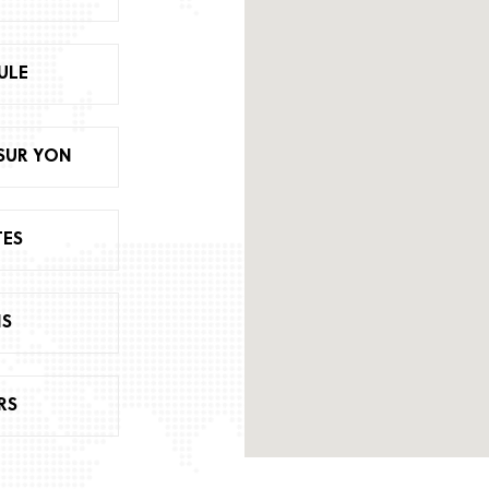
ULE
SUR YON
ES
IS
RS