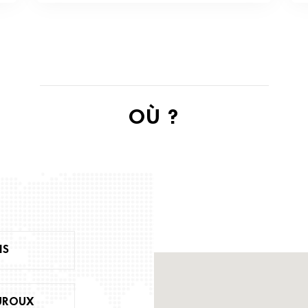
OÙ ?
IS
UROUX