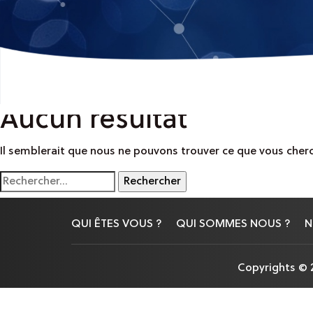
Aucun résultat
Il semblerait que nous ne pouvons trouver ce que vous cherc
Rechercher :
QUI ÊTES VOUS ?
QUI SOMMES NOUS ?
N
Copyrights © 